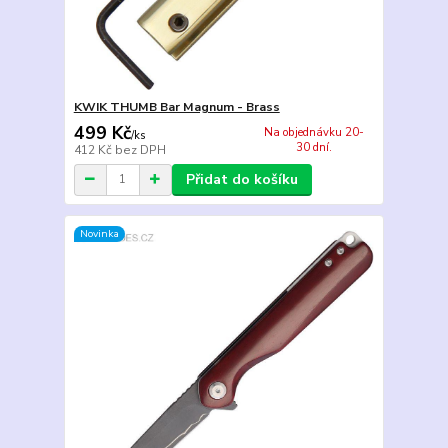
KWIK THUMB Bar Magnum - Brass
499 Kč
Na objednávku 20-
/
ks
30 dní.
412 Kč
bez DPH
Přidat do košíku
Novinka