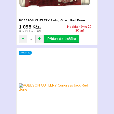
ROBESON CUTLERY Swing Guard Red Bone
1 098 Kč
Na objednávku 20-
/
ks
30 dní.
907 Kč
bez DPH
Přidat do košíku
Novinka