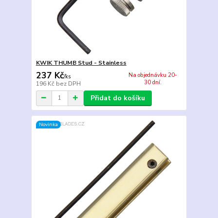
KWIK THUMB Stud - Stainless
237 Kč
Na objednávku 20-
/
ks
30 dní.
196 Kč
bez DPH
Přidat do košíku
Novinka