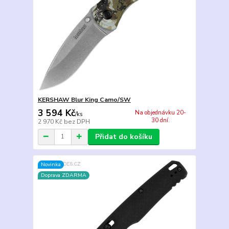
KERSHAW Blur King Camo/SW
3 594 Kč
Na objednávku 20-
/
ks
30 dní.
2 970 Kč
bez DPH
Přidat do košíku
Novinka
Doprava ZDARMA