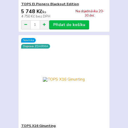
TOPS El Pionero Blackout Edition
5 748 Kč
Na objednávku 20-
/
ks
30 dní.
4 750 Kč
bez DPH
Přidat do košíku
Novinka
Doprava ZDARMA
TOPS X16 Ginunting