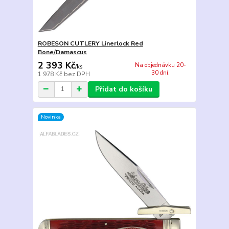
ROBESON CUTLERY Linerlock Red
Bone/Damascus
2 393 Kč
Na objednávku 20-
/
ks
30 dní.
1 978 Kč
bez DPH
Přidat do košíku
Novinka