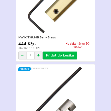
KWIK THUMB Bar - Brass
444 Kč
Na objednávku 20-
/
ks
30 dní.
367 Kč
bez DPH
Přidat do košíku
Novinka