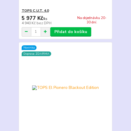
TOPS C.U.T. 4.0
5 977 Kč
Na objednávku 20-
/
ks
30 dní.
4 940 Kč
bez DPH
Přidat do košíku
Novinka
Doprava ZDARMA