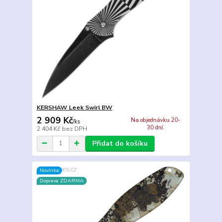
KERSHAW Leek Swirl BW
2 909 Kč
Na objednávku 20-
/
ks
30 dní.
2 404 Kč
bez DPH
Přidat do košíku
Novinka
Doprava ZDARMA