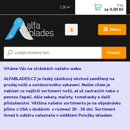
0
ks
CZK
za
0,00 Kč
Menu
Hledat
Vítáme Vás na stránkách našeho webu.
ALFABLADES.CZ je český zásilkový obchod zaměřený na
prodej nožů a outdoorového vybavení. Naším cílem je
nabízet co nejširší sortiment nožů, ať už zavíracích nebo s
pevnou čepelí, dále sekery, mačety, tomahavky a další
příslušenství. Většina našeho sortimentu je na objednávku
přímo z USA s dodáním v rozmezí 20 - 30 dní. Sortiment
ihned k odběru naleznete v oddělení Položky skladem.