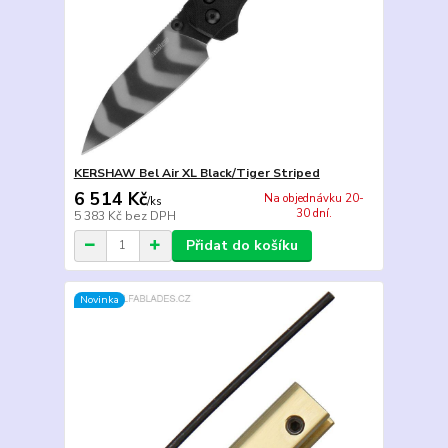
KERSHAW Bel Air XL Black/Tiger Striped
6 514 Kč
Na objednávku 20-
/
ks
30 dní.
5 383 Kč
bez DPH
Přidat do košíku
Novinka