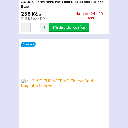
AUGUST ENGINEERING Thumb Stud Bugout 535
Blue
258 Kč
Na objednávku 20-
/
ks
30 dní.
213 Kč
bez DPH
Přidat do košíku
Novinka