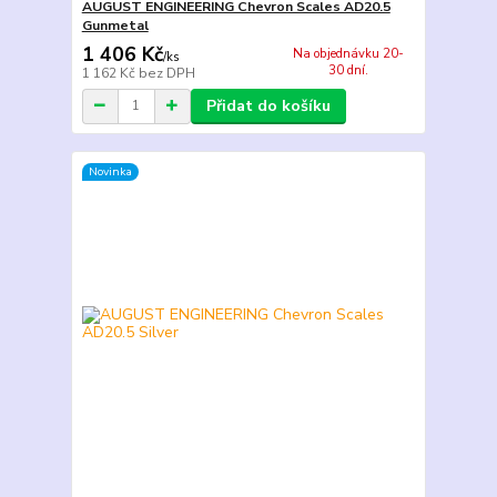
AUGUST ENGINEERING Chevron Scales AD20.5
Gunmetal
1 406 Kč
Na objednávku 20-
/
ks
30 dní.
1 162 Kč
bez DPH
Přidat do košíku
Novinka