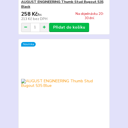
AUGUST ENGINEERING Thumb Stud Bugout 535
Black
258 Kč
Na objednávku 20-
/
ks
30 dní.
213 Kč
bez DPH
Přidat do košíku
Novinka