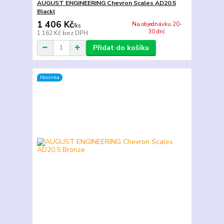
AUGUST ENGINEERING Chevron Scales AD20.5
Blackl
1 406 Kč
Na objednávku 20-
/
ks
30 dní.
1 162 Kč
bez DPH
Přidat do košíku
Novinka