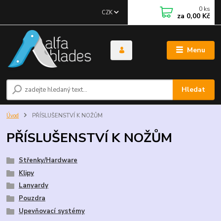
0
ks
CZK
za
0,00 Kč
Menu
Hledat
Úvod
PŘÍSLUŠENSTVÍ K NOŽŮM
PŘÍSLUŠENSTVÍ K NOŽŮM
Střenky/Hardware
Klipy
Lanyardy
Pouzdra
Upevňovací systémy