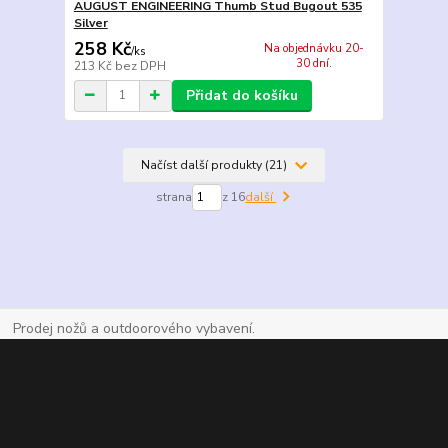
AUGUST ENGINEERING Thumb Stud Bugout 535
Silver
258 Kč
Na objednávku 20-
/
ks
30 dní.
213 Kč
bez DPH
Přidat do košíku
Načíst další produkty (21)
strana
z 16
další
Prodej nožů a outdoorového vybavení.