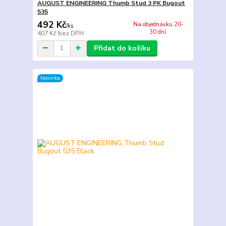
AUGUST ENGINEERING Thumb Stud 3 PK Bugout
535
492 Kč
Na objednávku 20-
/
ks
30 dní.
407 Kč
bez DPH
Přidat do košíku
Novinka