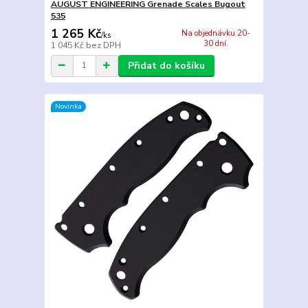
AUGUST ENGINEERING Grenade Scales Bugout
535
1 265 Kč
Na objednávku 20-
/
ks
30 dní.
1 045 Kč
bez DPH
Přidat do košíku
Novinka