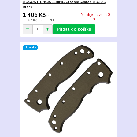
AUGUST ENGINEERING Classic Scales AD20.5
Black
1 406 Kč
Na objednávku 20-
/
ks
30 dní.
1 162 Kč
bez DPH
Přidat do košíku
Novinka