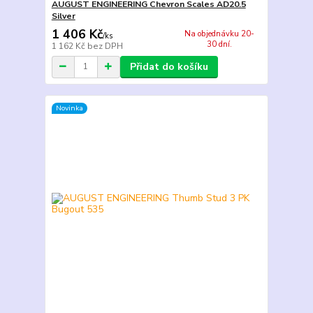
AUGUST ENGINEERING Chevron Scales AD20.5
Silver
1 406 Kč
Na objednávku 20-
/
ks
30 dní.
1 162 Kč
bez DPH
Přidat do košíku
Novinka