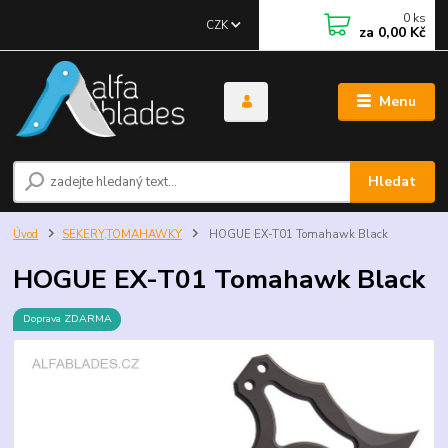
0
ks
CZK
za
0,00 Kč
Menu
Hledat
Úvod
SEKERY,TOMAHAWKY
HOGUE EX-T01 Tomahawk Black
HOGUE EX-T01 Tomahawk Black
Doprava ZDARMA