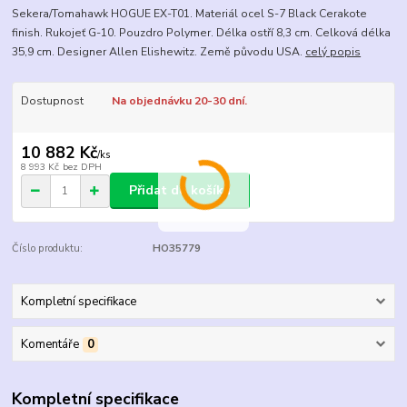
Sekera/Tomahawk HOGUE EX-T01. Materiál ocel S-7 Black Cerakote
finish. Rukojeť G-10. Pouzdro Polymer. Délka ostří 8,3 cm. Celková délka
35,9 cm. Designer Allen Elishewitz. Země původu USA.
celý popis
Dostupnost
Na objednávku 20-30 dní.
10 882 Kč
/
ks
8 993 Kč
bez DPH
Přidat do košíku
Číslo produktu:
HO35779
Kompletní specifikace
Komentáře
0
Kompletní specifikace