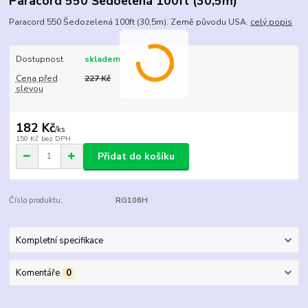
Paracord 550 Šedoelená 100ft (30,5m)
Paracord 550 Šedozelená 100ft (30,5m). Země původu USA.
celý popis
Dostupnost
skladem
Cena před
227 Kč
slevou
182 Kč
/
ks
150 Kč
bez DPH
Přidat do košíku
Číslo produktu:
RG106H
Kompletní specifikace
Komentáře
0