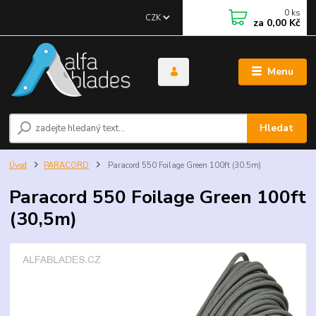
0
ks
CZK
za
0,00 Kč
Menu
Hledat
Úvod
PARACORD
Paracord 550 Foilage Green 100ft (30,5m)
Paracord 550 Foilage Green 100ft
(30,5m)