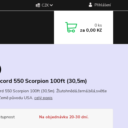
Přihlášení
CZK
0
ks
za
0,00 Kč
)
cord 550 Scorpion 100ft (30,5m)
rd 550 Scorpion 100ft (30,5m). Žlutohnědá,černá,bílá,světle
 Země původu USA.
celý popis
tupnost
Na objednávku 20-30 dní.