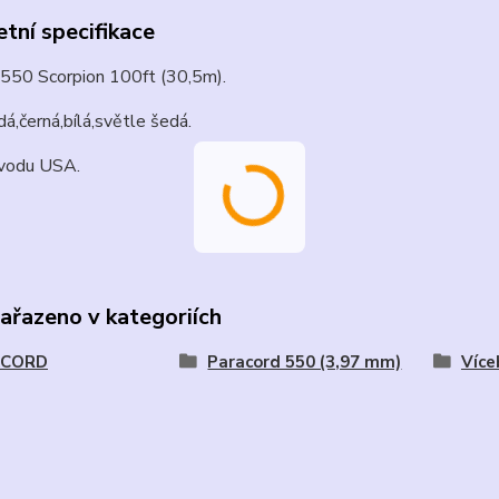
tní specifikace
 550 Scorpion 100ft (30,5m).
á,černá,bílá,světle šedá.
vodu USA.
zařazeno v kategoriích
ACORD
Paracord 550 (3,97 mm)
Více