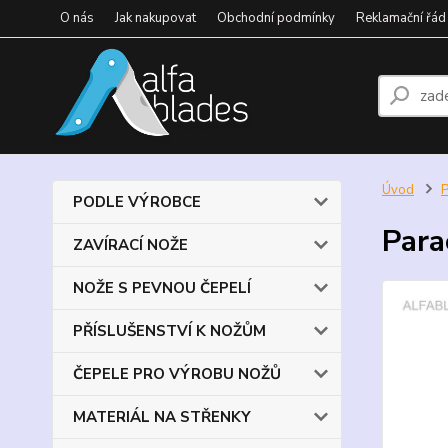
O nás
Jak nakupovat
Obchodní podmínky
Reklamační řád
Úvod
PODLE VÝROBCE
Para
ZAVÍRACÍ NOŽE
NOŽE S PEVNOU ČEPELÍ
PŘÍSLUŠENSTVÍ K NOŽŮM
ČEPELE PRO VÝROBU NOŽŮ
MATERIÁL NA STŘENKY