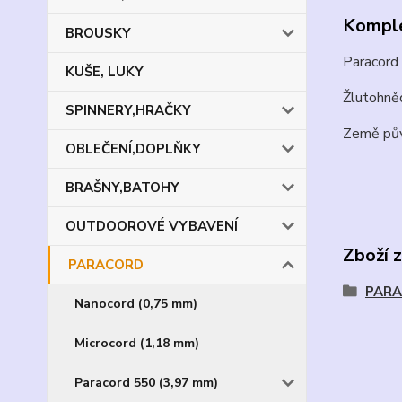
Komple
BROUSKY
Paracord
KUŠE, LUKY
Žlutohněd
SPINNERY,HRAČKY
Země pů
OBLEČENÍ,DOPLŇKY
BRAŠNY,BATOHY
OUTDOOROVÉ VYBAVENÍ
Zboží 
PARACORD
PAR
Nanocord (0,75 mm)
Microcord (1,18 mm)
Paracord 550 (3,97 mm)