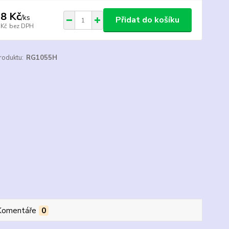
8 Kč
/
ks
Přidat do košíku
 Kč
bez DPH
roduktu:
RG1055H
Komentáře
0