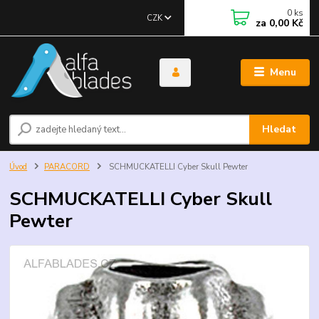
0
ks
CZK
za
0,00 Kč
Menu
Hledat
Úvod
PARACORD
SCHMUCKATELLI Cyber Skull Pewter
SCHMUCKATELLI Cyber Skull
Pewter