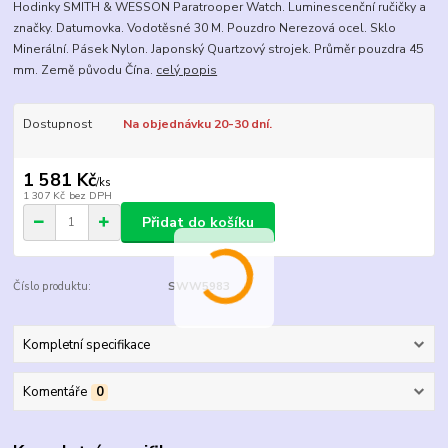
Hodinky SMITH & WESSON Paratrooper Watch. Luminescenční ručičky a
značky. Datumovka. Vodotěsné 30 M. Pouzdro Nerezová ocel. Sklo
Minerální. Pásek Nylon. Japonský Quartzový strojek. Průměr pouzdra 45
mm. Země původu Čína.
celý popis
Dostupnost
Na objednávku 20-30 dní.
1 581 Kč
/
ks
1 307 Kč
bez DPH
Přidat do košíku
Číslo produktu:
SWW5983
Kompletní specifikace
Komentáře
0