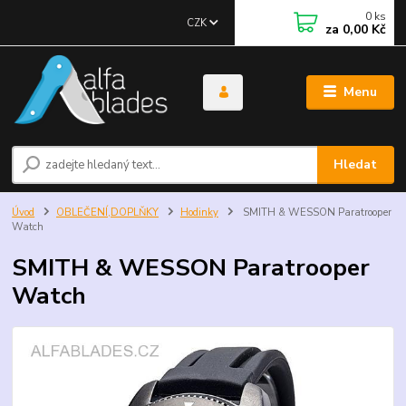
0
ks
CZK
za
0,00 Kč
Menu
Hledat
Úvod
OBLEČENÍ,DOPLŇKY
Hodinky
SMITH & WESSON Paratrooper
Watch
SMITH & WESSON Paratrooper
Watch