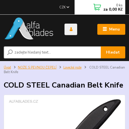
0
ks
CZK
za
0,00 Kč
Menu
Hledat
Úvod
NOŽE S PEVNOU ČEPELÍ
Lovecké nože
COLD STEEL Canadian
Belt Knife
COLD STEEL Canadian Belt Knife