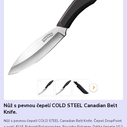
Nůž s pevnou čepelí COLD STEEL Canadian Belt
Knife.
Nůž s pevnou čepelí COLD STEEL Canadian Belt Knife. Čepel DropPoint
z oceli 4116. Rukojeť Polypropylen. Pouzdro Polymer. Délka čepele 10,2