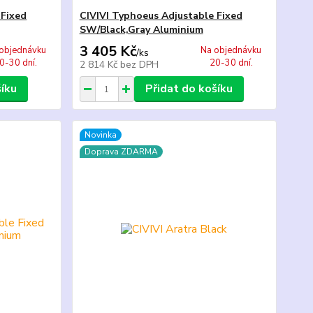
 Fixed
CIVIVI Typhoeus Adjustable Fixed
SW/Black,Gray Aluminium
3 405 Kč
objednávku
Na objednávku
/
ks
0-30 dní.
20-30 dní.
2 814 Kč
bez DPH
šíku
Přidat do košíku
Novinka
Doprava ZDARMA