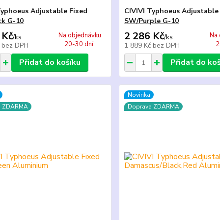
Typhoeus Adjustable Fixed
CIVIVI Typhoeus Adjustable
ck G-10
SW/Purple G-10
 Kč
2 286 Kč
Na objednávku
Na 
/
ks
/
ks
20-30 dní.
2
č
bez DPH
1 889 Kč
bez DPH
Přidat do košíku
Přidat do ko
Novinka
a ZDARMA
Doprava ZDARMA