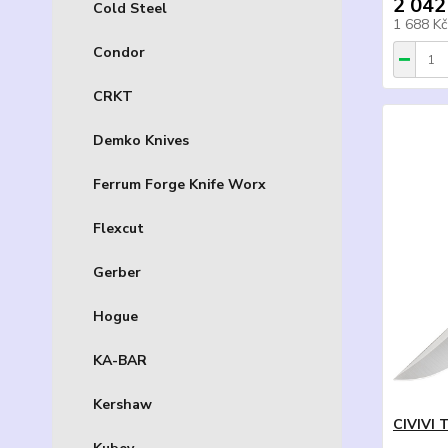
2 042
Cold Steel
1 688 K
Condor
CRKT
Demko Knives
Ferrum Forge Knife Worx
Flexcut
Gerber
Hogue
KA-BAR
Kershaw
CIVIVI 