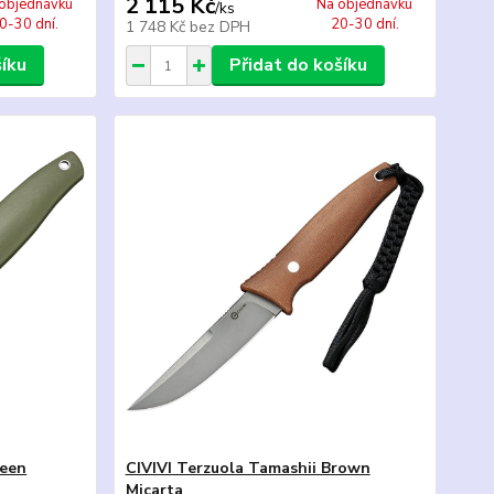
2 115 Kč
objednávku
Na objednávku
/
ks
0-30 dní.
20-30 dní.
1 748 Kč
bez DPH
šíku
Přidat do košíku
reen
CIVIVI Terzuola Tamashii Brown
Micarta