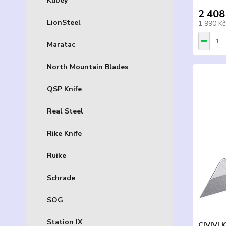
Kubey
2 408
LionSteel
1 990 K
Maratac
North Mountain Blades
QSP Knife
Real Steel
Rike Knife
Ruike
Schrade
SOG
Station IX
CIVIVI 