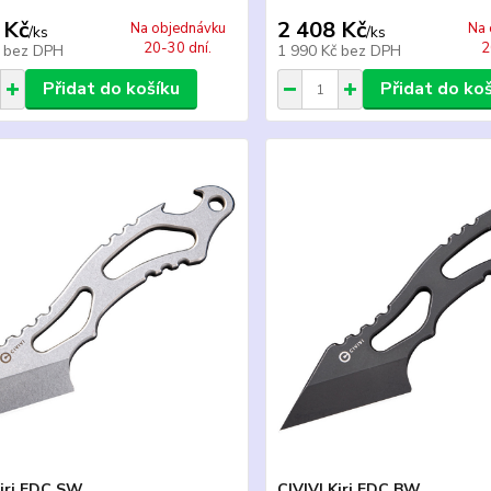
 Kč
2 408 Kč
Na objednávku
Na 
/
ks
/
ks
20-30 dní.
2
č
bez DPH
1 990 Kč
bez DPH
Přidat do košíku
Přidat do ko
Kiri EDC SW
CIVIVI Kiri EDC BW