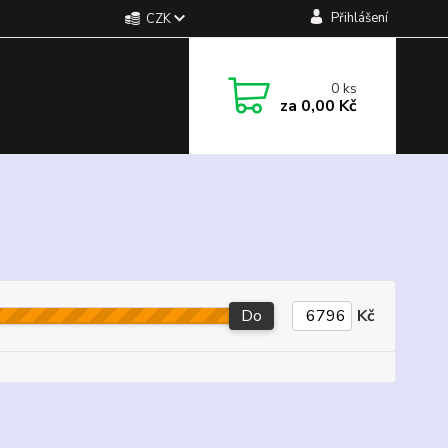
Přihlášení
CZK
0
ks
za
0,00 Kč
Do
Kč