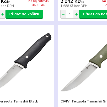
 Kč
2 042 Kč
Na objednávku
Na 
/
ks
/
ks
20-30 dní.
2
č
bez DPH
1 688 Kč
bez DPH
Přidat do košíku
Přidat do ko
Terzuola Tamashii Black
CIVIVI Terzuola Tamashii G