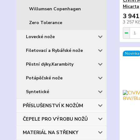
CIVIVI 
Micarta
Willumsen Copenhagen
3 941
3 257 K
Zero Tolerance
Lovecké nože
Filetovací a Rybářské nože
Novinka
Pěstní dýky,Karambity
Potápěčské nože
Syntetické
PŘÍSLUŠENSTVÍ K NOŽŮM
ČEPELE PRO VÝROBU NOŽŮ
MATERIÁL NA STŘENKY