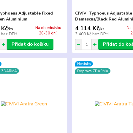
Typhoeus Adjustable Fixed
CIVIVI Typhoeus Adjustable
en Aluminium
Damascus/Black,Red Alumin
 Kč
4 114 Kč
Na objednávku
Na 
/
ks
/
ks
20-30 dní.
2
č
bez DPH
3 400 Kč
bez DPH
Přidat do košíku
Přidat do ko
Novinka
a ZDARMA
Doprava ZDARMA