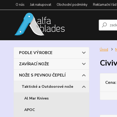
O nás
Jak nakupovat
Obchodní podmínky
Reklamační řád
Úvod
PODLE VÝROBCE
Civiv
ZAVÍRACÍ NOŽE
NOŽE S PEVNOU ČEPELÍ
Cena:
Taktické a Outdoorové nože
Al Mar Knives
APOC