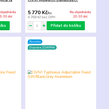
Micarta
CIVIVI Midwatch Damascus/CF
5 770 Kč
objednávku
Na objednávku
/
ks
0-30 dní.
20-30 dní.
4 769 Kč
bez DPH
šíku
Přidat do košíku
Novinka
Doprava ZDARMA