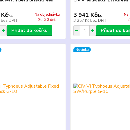
Midwatch Bead Blast/Green
CIVIVI Midwatch BW/Green 
 Kč
3 941 Kč
Na objednávku
Na 
/
ks
/
ks
20-30 dní.
2
č
bez DPH
3 257 Kč
bez DPH
Přidat do košíku
Přidat do ko
Novinka