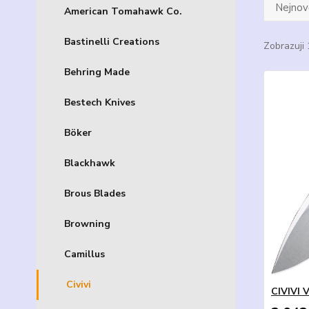
Nejnově
American Tomahawk Co.
Bastinelli Creations
Zobrazuji 
Behring Made
Bestech Knives
Böker
Blackhawk
Brous Blades
Browning
Camillus
Civivi
CIVIVI V