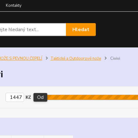
Kontakty
Hledat
NOŽE S PEVNOU ČEPELÍ
Taktické a Outdoorové nože
Civivi
i
Kč
Od