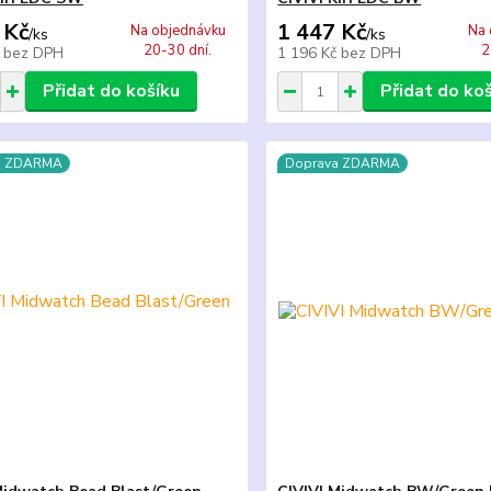
 Kč
1 447 Kč
Na objednávku
Na 
/
ks
/
ks
20-30 dní.
2
č
bez DPH
1 196 Kč
bez DPH
Přidat do košíku
Přidat do ko
a ZDARMA
Doprava ZDARMA