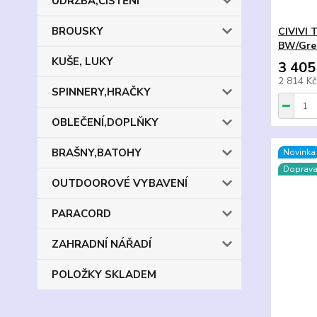
ÚDRŽBA,ČIŠTĚNÍ
BROUSKY
CIVIVI 
BW/Gre
KUŠE, LUKY
3 405
2 814 K
SPINNERY,HRAČKY
OBLEČENÍ,DOPLŇKY
BRAŠNY,BATOHY
Novinka
Doprav
OUTDOOROVÉ VYBAVENÍ
PARACORD
ZAHRADNÍ NÁŘADÍ
POLOŽKY SKLADEM