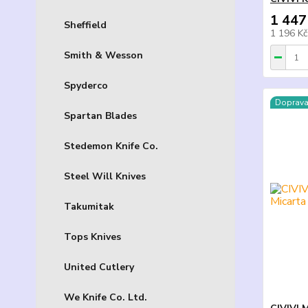
1 447
Sheffield
1 196 K
Smith & Wesson
Spyderco
Doprav
Spartan Blades
Stedemon Knife Co.
Steel Will Knives
Takumitak
Tops Knives
United Cutlery
We Knife Co. Ltd.