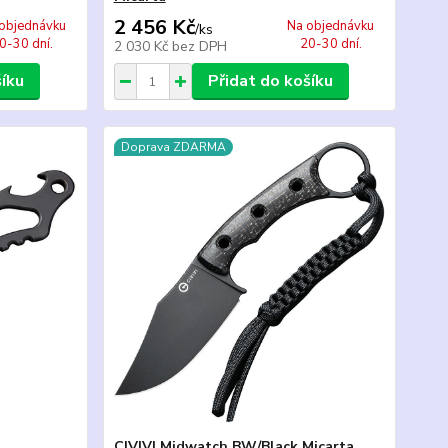
2 456 Kč
objednávku
Na objednávku
/
ks
0-30 dní.
20-30 dní.
2 030 Kč
bez DPH
šíku
Přidat do košíku
Doprava ZDARMA
CIVIVI Midwatch BW/Black Micarta