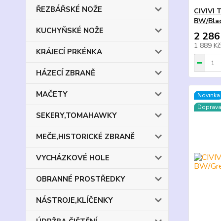
ŘEZBÁŘSKÉ NOŽE
CIVIVI 
BW/Bla
KUCHYŇSKÉ NOŽE
2 286
1 889 K
KRÁJECÍ PRKÉNKA
HÁZECÍ ZBRANĚ
MAČETY
Novinka
Doprav
SEKERY,TOMAHAWKY
MEČE,HISTORICKÉ ZBRANĚ
VYCHÁZKOVÉ HOLE
OBRANNÉ PROSTŘEDKY
NÁSTROJE,KLÍČENKY