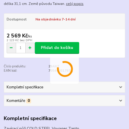
délka 31,1 cm. Země původu Taiwan.
celý popis
Dostupnost
Na objednávku 7-14 dní
2 569 Kč
/
ks
2 123 Kč
bez DPH
Přidat do košíku
Číslo produktu:
29AXT
EAN kód:
705442017974
Kompletní specifikace
Komentáře
0
Kompletní specifikace
Zavírací nůž COLD STEEL Voyager Tanto.