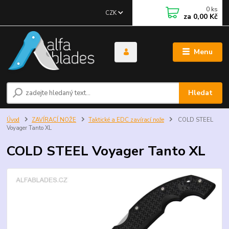
0
ks
CZK
za
0,00 Kč
Menu
Hledat
Úvod
ZAVÍRACÍ NOŽE
Taktické a EDC zavírací nože
COLD STEEL
Voyager Tanto XL
COLD STEEL Voyager Tanto XL