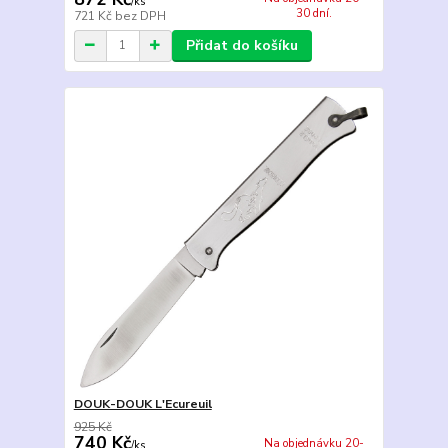
/
ks
30 dní.
721 Kč
bez DPH
Přidat do košíku
DOUK-DOUK L'Ecureuil
925 Kč
740 Kč
Na objednávku 20-
/
ks