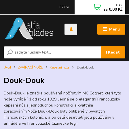
0
ks
CZK
za
0,00 Kč
Menu
Hledat
Úvod
ZAVÍRACÍ NOŽE
Kapesní nože
Douk-Douk
Douk-Douk
Douk-Douk je značka používaná nožířstvím MC Cognet, kteří tyto
nože vyrábějí jž od roku 1929. Jedná se o elegantní Francouzský
kapesní nůž s jednoduchou konstrukcí a kvaltním
zpracováním.Nože Douk-Douk byly oblíbené v bývalých
Francouzkých koloniích, a po celá desetiletí jsou používány v
armádě a ve Francouzské Cizinecké legii.