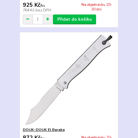
925 Kč
Na objednávku 20-
/
ks
30 dní.
764 Kč
bez DPH
Přidat do košíku
DOUK-DOUK El Baraka
872 Kč
Na objednávku 20-