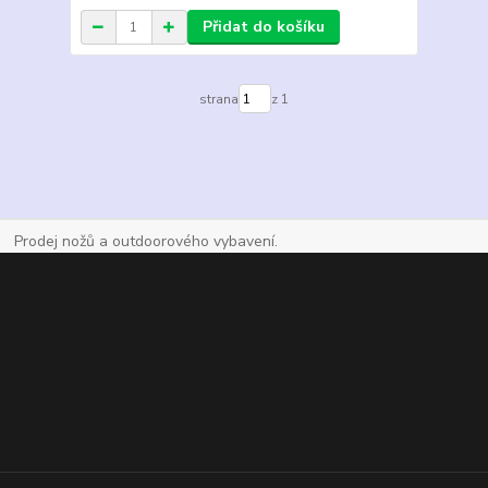
Přidat do košíku
strana
z 1
Prodej nožů a outdoorového vybavení.