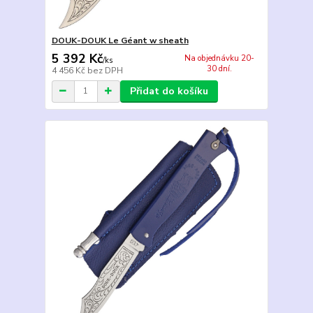
DOUK-DOUK Le Géant w sheath
5 392 Kč
Na objednávku 20-
/
ks
30 dní.
4 456 Kč
bez DPH
Přidat do košíku