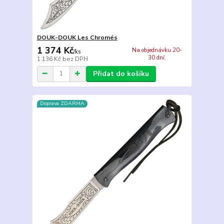
DOUK-DOUK Les Chromés
1 374 Kč
Na objednávku 20-
/
ks
30 dní.
1 136 Kč
bez DPH
Přidat do košíku
Doprava ZDARMA