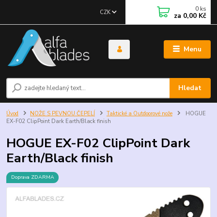
0
ks
CZK
za
0,00 Kč
Menu
Hledat
Úvod
NOŽE S PEVNOU ČEPELÍ
Taktické a Outdoorové nože
HOGUE
EX-F02 ClipPoint Dark Earth/Black finish
HOGUE EX-F02 ClipPoint Dark
Earth/Black finish
Doprava ZDARMA