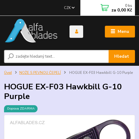
0
ks
CZK
za
0,00 Kč
Menu
Hledat
Úvod
NOŽE S PEVNOU ČEPELÍ
HOGUE EX-F03 Hawkbill G-10 Purple
HOGUE EX-F03 Hawkbill G-10
Purple
Doprava ZDARMA