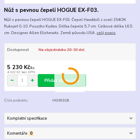
Nůž s pevnou čepelí HOGUE EX-F03.
Nůž s pevnou čepelí HOGUE EX-F03. Čepel Hawkbill z oceli 154CM.
Rukojeť G-10. Pouzdro Kydex. Délka čepele 5,7 cm. Celková délka 16,5
cm. Designer Allen Elishewitz. Země původu USA.
celý popis
Dostupnost
Na objednávku 20-30 dní.
5 230 Kč
/
ks
4 322 Kč
bez DPH
Přidat do košíku
Číslo produktu:
HO35328
Kompletní specifikace
Komentáře
0