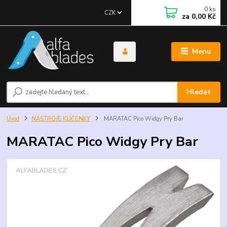
0
ks
CZK
za
0,00 Kč
Menu
Hledat
Úvod
NÁSTROJE,KLÍČENKY
MARATAC Pico Widgy Pry Bar
MARATAC Pico Widgy Pry Bar