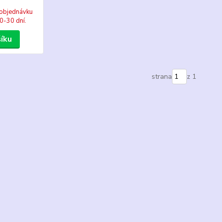
objednávku
0-30 dní.
šíku
strana
z 1