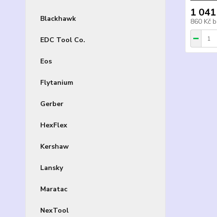
1 041
Blackhawk
860 Kč
b
EDC Tool Co.
Eos
Flytanium
Gerber
HexFlex
Kershaw
Lansky
Maratac
NexTool