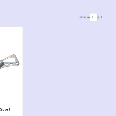
strana
z 1
Sport