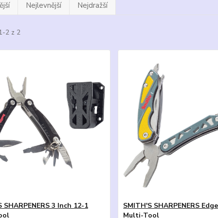
jší
Nejlevnější
Nejdražší
1-2 z 2
S SHARPENERS 3 Inch 12-1
SMITH'S SHARPENERS Edge
ool
Multi-Tool