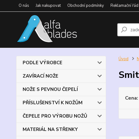
O nás
Jak nakupovat
Obchodní podmínky
Reklamační řád
Úvod
PODLE VÝROBCE
Smit
ZAVÍRACÍ NOŽE
NOŽE S PEVNOU ČEPELÍ
Cena:
PŘÍSLUŠENSTVÍ K NOŽŮM
ČEPELE PRO VÝROBU NOŽŮ
MATERIÁL NA STŘENKY