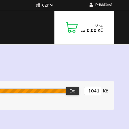
Přihlášení
CZK
0
ks
za
0,00 Kč
Do
Kč