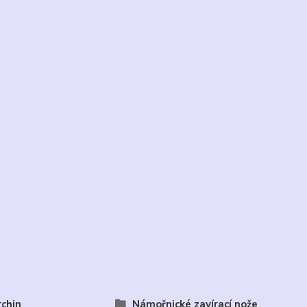
chin
Námořnické zavírací nože