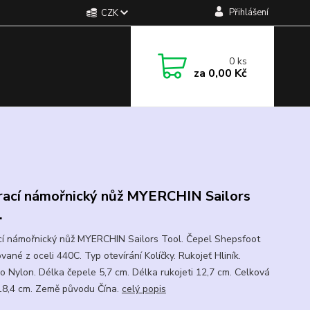
Přihlášení
CZK
0
ks
za
0,00 Kč
rací námořnický nůž MYERCHIN Sailors
.
cí námořnický nůž MYERCHIN Sailors Tool. Čepel Shepsfoot
ané z oceli 440C. Typ otevírání Kolíčky. Rukojeť Hliník.
o Nylon. Délka čepele 5,7 cm. Délka rukojeti 12,7 cm. Celková
18,4 cm. Země původu Čína.
celý popis