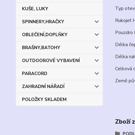
Typ oteví
KUŠE, LUKY
Rukojeť H
SPINNERY,HRAČKY
Pouzdro 
OBLEČENÍ,DOPLŇKY
Délka če
BRAŠNY,BATOHY
Délka ruk
OUTDOOROVÉ VYBAVENÍ
Celková 
PARACORD
Země pův
ZAHRADNÍ NÁŘADÍ
POLOŽKY SKLADEM
Zboží 
PODL