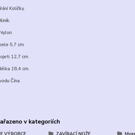
rání Kolíčky.
liník.
Nylon.
pele 5,7 cm.
ojeti 12,7 cm.
délka 18,4 cm.
odu Čína.
zařazeno v kategoriích
E VÝROBCE
ZAVÍRACÍ NOŽE
Myer