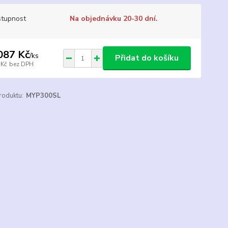
tupnost
Na objednávku 20-30 dní.
087 Kč
/
ks
Přidat do košíku
 Kč
bez DPH
roduktu:
MYP300SL