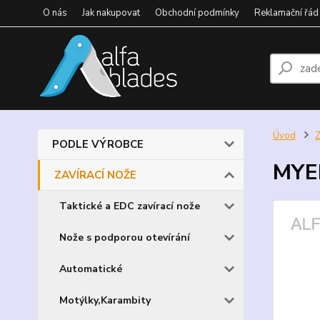
O nás
Jak nakupovat
Obchodní podmínky
Reklamační řád
Úvod
PODLE VÝROBCE
MYER
ZAVÍRACÍ NOŽE
Taktické a EDC zavírací nože
Nože s podporou otevírání
Automatické
Motýlky,Karambity