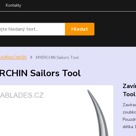
Kontakty
Hledat
ZAVÍRACÍ NOŽE
MYERCHIN Sailors Tool
CHIN Sailors Tool
Zaví
Tool
Zavíra
zoubkov
Pouzdr
délka 