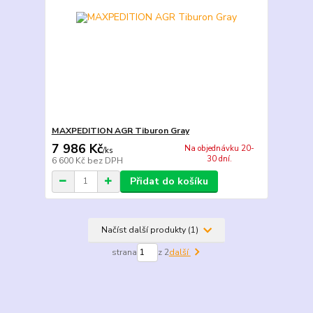
MAXPEDITION AGR Tiburon Gray
7 986 Kč
Na objednávku 20-
/
ks
30 dní.
6 600 Kč
bez DPH
Přidat do košíku
Načíst další produkty (1)
strana
z 2
další