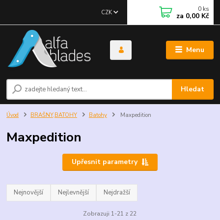
0
ks
CZK
za
0,00 Kč
Menu
Hledat
Úvod
BRAŠNY,BATOHY
Batohy
Maxpedition
Maxpedition
Upřesnit parametry
Nejnovější
Nejlevnější
Nejdražší
Zobrazuji 1-21 z 22