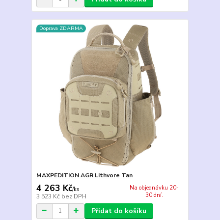
Doprava ZDARMA
MAXPEDITION AGR Lithvore Tan
4 263 Kč
Na objednávku 20-
/
ks
30 dní.
3 523 Kč
bez DPH
Přidat do košíku