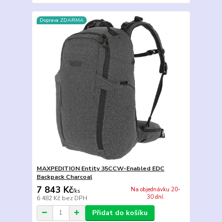
Doprava ZDARMA
MAXPEDITION Entity 35CCW-Enabled EDC
Backpack Charcoal
7 843 Kč
Na objednávku 20-
/
ks
30 dní.
6 482 Kč
bez DPH
Přidat do košíku