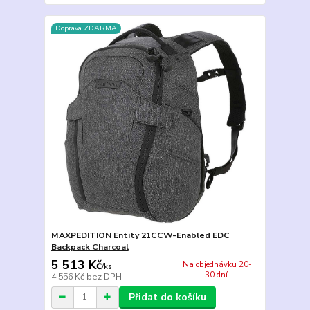
Doprava ZDARMA
MAXPEDITION Entity 21CCW-Enabled EDC
Backpack Charcoal
5 513 Kč
Na objednávku 20-
/
ks
30 dní.
4 556 Kč
bez DPH
Přidat do košíku