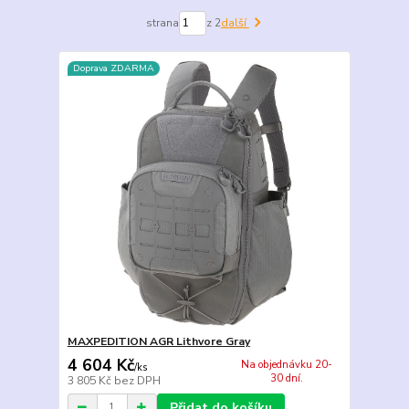
strana
z 2
další
Doprava ZDARMA
MAXPEDITION AGR Lithvore Gray
4 604 Kč
Na objednávku 20-
/
ks
30 dní.
3 805 Kč
bez DPH
Přidat do košíku