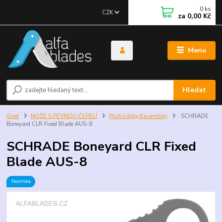
0
ks
CZK
za
0,00 Kč
Menu
Hledat
Úvod
NOŽE S PEVNOU ČEPELÍ
Pěstní dýky,Karambity
SCHRADE
Boneyard CLR Fixed Blade AUS-8
SCHRADE Boneyard CLR Fixed
Blade AUS-8
Novinka