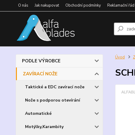
O nás
Jak nakupovat
Obchodní podmínky
Reklamační řád
Úvod
PODLE VÝROBCE
SCH
ZAVÍRACÍ NOŽE
Taktické a EDC zavírací nože
Nože s podporou otevírání
Automatické
Motýlky,Karambity