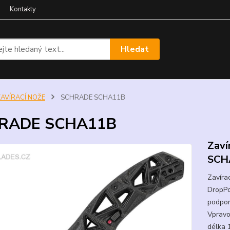
Kontakty
Hledat
ZAVÍRACÍ NOŽE
SCHRADE SCHA11B
RADE SCHA11B
Zaví
SCH
Zavíra
DropPoi
podpor
Vpravo
délka 