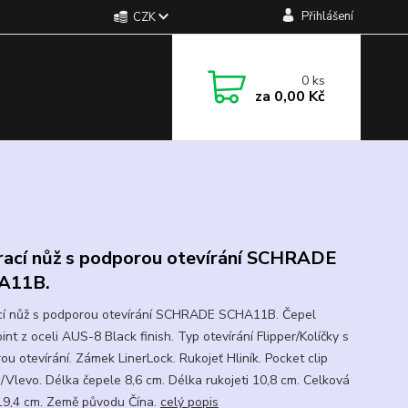
Přihlášení
CZK
0
ks
za
0,00 Kč
rací nůž s podporou otevírání SCHRADE
A11B.
cí nůž s podporou otevírání SCHRADE SCHA11B. Čepel
nt z oceli AUS-8 Black finish. Typ otevírání Flipper/Kolíčky s
ou otevírání. Zámek LinerLock. Rukojeť Hliník. Pocket clip
/Vlevo. Délka čepele 8,6 cm. Délka rukojeti 10,8 cm. Celková
19,4 cm. Země původu Čína.
celý popis