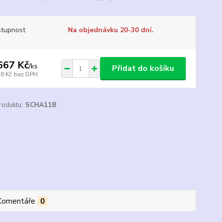
tupnost
Na objednávku 20-30 dní.
667 Kč
/
ks
Přidat do košíku
78 Kč
bez DPH
roduktu:
SCHA11B
Komentáře
0