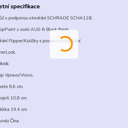
tní specifikace
 nůž s podporou otevírání SCHRADE SCHA11B.
pPoint z oceli AUS-8 Black finish.
rání Flipper/Kolíčky s podporou otevírání.
nerLock.
liník.
ip Vpravo/Vlevo.
pele 8,6 cm.
ojeti 10,8 cm.
délka 19,4 cm.
odu Čína.