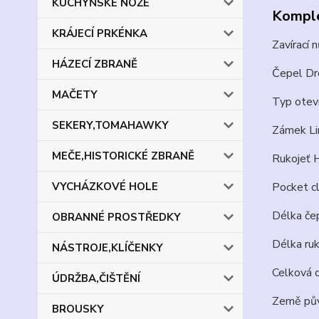
KUCHYŇSKÉ NOŽE
Komple
KRÁJECÍ PRKÉNKA
Zavírací
HÁZECÍ ZBRANĚ
Čepel Dro
MAČETY
Typ oteví
SEKERY,TOMAHAWKY
Zámek Li
MEČE,HISTORICKÉ ZBRANĚ
Rukojeť H
Pocket cl
VYCHÁZKOVÉ HOLE
Délka če
OBRANNÉ PROSTŘEDKY
Délka ruk
NÁSTROJE,KLÍČENKY
Celková 
ÚDRŽBA,ČIŠTĚNÍ
Země pův
BROUSKY