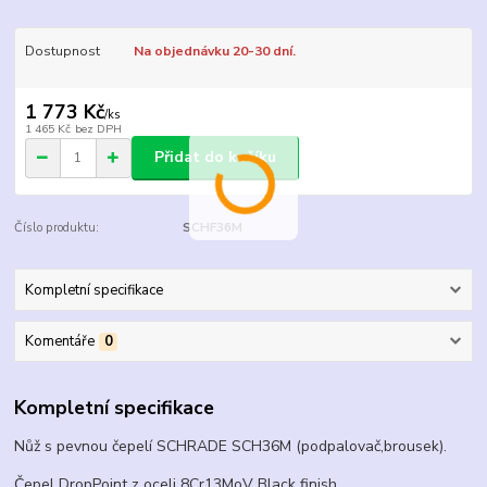
Dostupnost
Na objednávku 20-30 dní.
1 773 Kč
/
ks
1 465 Kč
bez DPH
Přidat do košíku
Číslo produktu:
SCHF36M
Kompletní specifikace
Komentáře
0
Kompletní specifikace
Nůž s pevnou čepelí SCHRADE SCH36M (podpalovač,brousek).
Čepel DropPoint z oceli 8Cr13MoV Black finish.