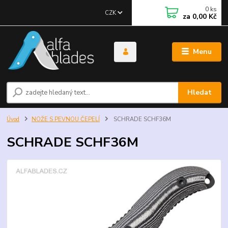
0
ks
CZK
za
0,00 Kč
Menu
Hledat
Úvod
NOŽE S PEVNOU ČEPELÍ
SCHRADE SCHF36M
SCHRADE SCHF36M