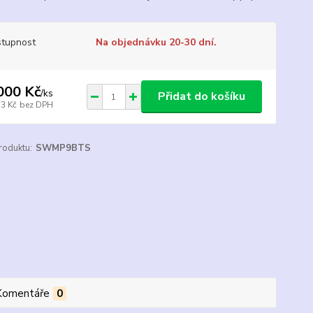
tupnost
Na objednávku 20-30 dní.
000 Kč
/
ks
Přidat do košíku
53 Kč
bez DPH
roduktu:
SWMP9BTS
Komentáře
0