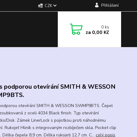
Přihlášení
CZK
0
ks
za
0,00 Kč
s podporou otevírání SMITH & WESSON
P9BTS.
 podporou otevírání SMITH & WESSON SWMP9BTS. Čepel
zoubkovaná z oceli 4034 Black finish. Typ otevírání
ko/Disk. Zámek LinerLock s pojistkou proti náhodnému
í. Rukojeť Hliník s integrovaným rozbíječem skla. Pocket clip
 Délka čepele 8,9 cm. Délka rukojeti 12,7 cm. C...
celý popis