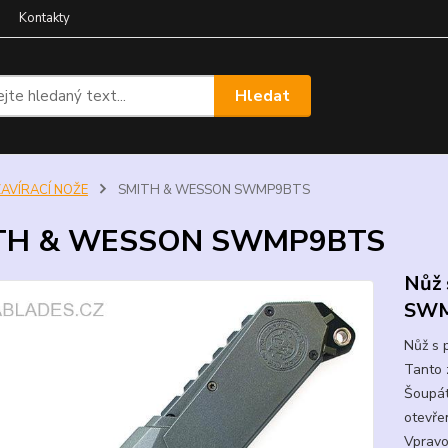
Kontakty
Hledat
ZAVÍRACÍ NOŽE
SMITH & WESSON SWMP9BTS
TH & WESSON SWMP9BTS
Nůž 
SWM
Nůž s
Tanto 
Šoupát
otevřen
Vpravo.