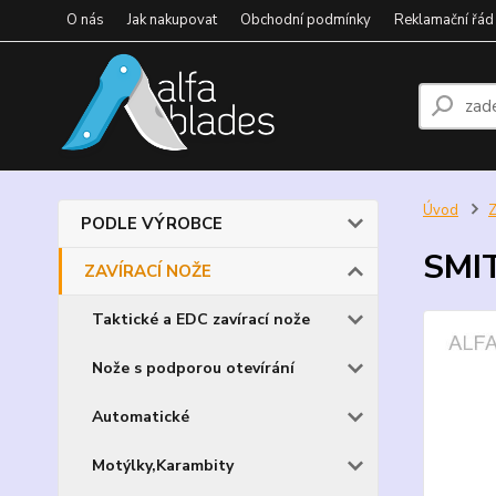
O nás
Jak nakupovat
Obchodní podmínky
Reklamační řád
Úvod
PODLE VÝROBCE
SMI
ZAVÍRACÍ NOŽE
Taktické a EDC zavírací nože
Nože s podporou otevírání
Automatické
Motýlky,Karambity