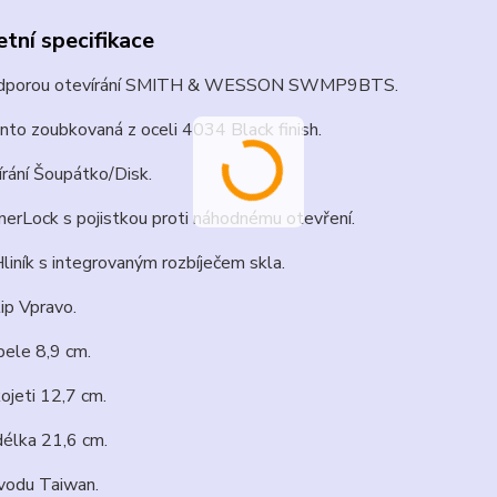
tní specifikace
odporou otevírání SMITH & WESSON SWMP9BTS.
to zoubkovaná z oceli 4034 Black finish.
rání Šoupátko/Disk.
erLock s pojistkou proti náhodnému otevření.
liník s integrovaným rozbíječem skla.
ip Vpravo.
pele 8,9 cm.
ojeti 12,7 cm.
délka 21,6 cm.
odu Taiwan.