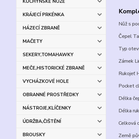
KUCHYŇSKÉ NOŽE
Komple
KRÁJECÍ PRKÉNKA
Nůž s p
HÁZECÍ ZBRANĚ
Čepel Tan
MAČETY
Typ oteví
SEKERY,TOMAHAWKY
Zámek Lin
MEČE,HISTORICKÉ ZBRANĚ
Rukojeť H
VYCHÁZKOVÉ HOLE
Pocket cl
OBRANNÉ PROSTŘEDKY
Délka če
NÁSTROJE,KLÍČENKY
Délka ruk
ÚDRŽBA,ČIŠTĚNÍ
Celková 
BROUSKY
Země pův