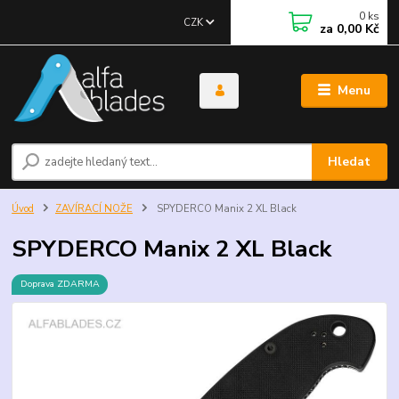
0
ks
CZK
za
0,00 Kč
Menu
Hledat
Úvod
ZAVÍRACÍ NOŽE
SPYDERCO Manix 2 XL Black
SPYDERCO Manix 2 XL Black
Doprava ZDARMA