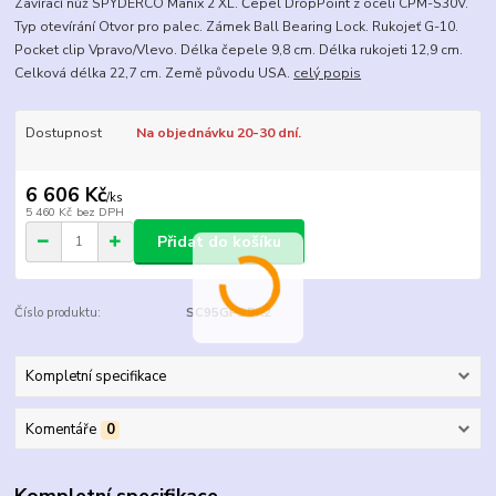
Zavírací nůž SPYDERCO Manix 2 XL. Čepel DropPoint z oceli CPM-S30V.
Typ otevírání Otvor pro palec. Zámek Ball Bearing Lock. Rukojeť G-10.
Pocket clip Vpravo/Vlevo. Délka čepele 9,8 cm. Délka rukojeti 12,9 cm.
Celková délka 22,7 cm. Země původu USA.
celý popis
Dostupnost
Na objednávku 20-30 dní.
6 606 Kč
/
ks
5 460 Kč
bez DPH
Přidat do košíku
Číslo produktu:
SC95GPBBK2
Kompletní specifikace
Komentáře
0