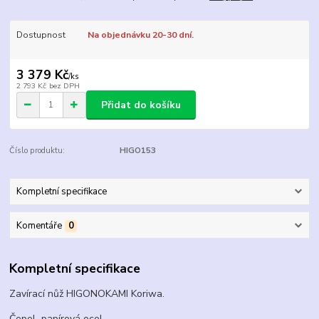
Dostupnost
Na objednávku 20-30 dní.
3 379 Kč
/
ks
2 793 Kč
bez DPH
Přidat do košíku
Číslo produktu:
HIGO153
Kompletní specifikace
Komentáře
0
Kompletní specifikace
Zavírací nůž HIGONOKAMI Koriwa.
Čepel papírová ocel.