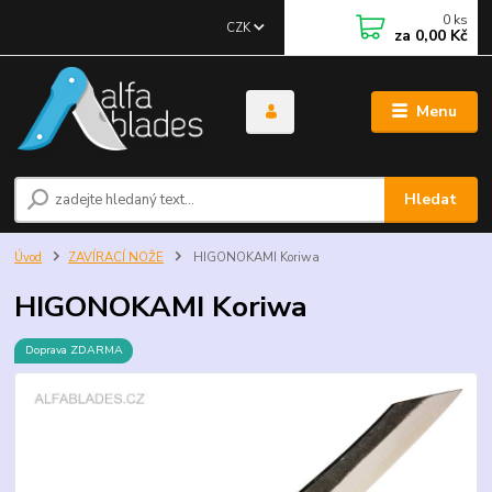
0
ks
CZK
za
0,00 Kč
Menu
Hledat
Úvod
ZAVÍRACÍ NOŽE
HIGONOKAMI Koriwa
HIGONOKAMI Koriwa
Doprava ZDARMA