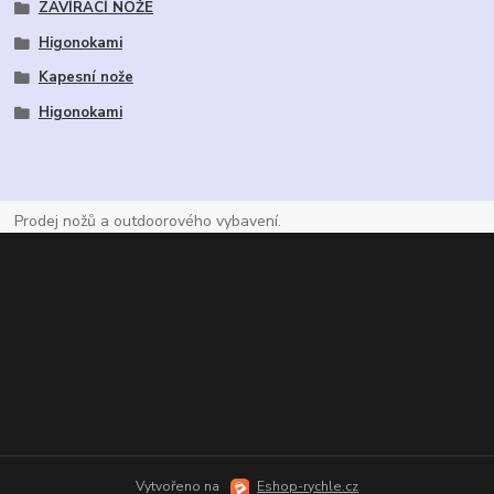
ZAVÍRACÍ NOŽE
Higonokami
Kapesní nože
Higonokami
Prodej nožů a outdoorového vybavení.
Vytvořeno na
Eshop-rychle.cz