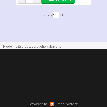
strana
z 1
Prodej nožů a outdoorového vybavení.
Vytvořeno na
Eshop-rychle.cz