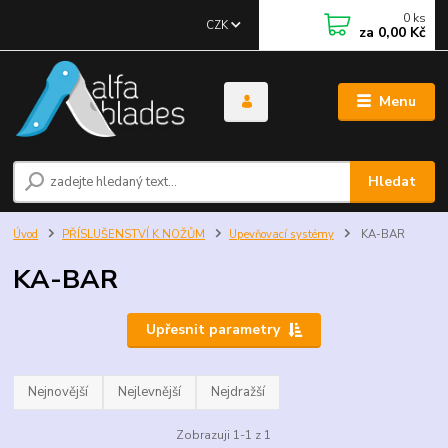
0
ks
CZK
za
0,00 Kč
Menu
Hledat
Úvod
PŘÍSLUŠENSTVÍ K NOŽŮM
Upevňovací systémy
KA-BAR
KA-BAR
Upřesnit parametry
Nejnovější
Nejlevnější
Nejdražší
Zobrazuji 1-1 z 1