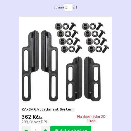
strana
z 1
KA-BAR Attachment System
362 Kč
Na objednávku 20-
/
ks
30 dní.
299 Kč
bez DPH
Přidat do košíku