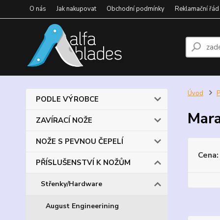
O nás
Jak nakupovat
Obchodní podmínky
Reklamační řád
Úvod
PODLE VÝROBCE
Mara
ZAVÍRACÍ NOŽE
NOŽE S PEVNOU ČEPELÍ
Cena:
PŘÍSLUŠENSTVÍ K NOŽŮM
Střenky/Hardware
August Engineerining