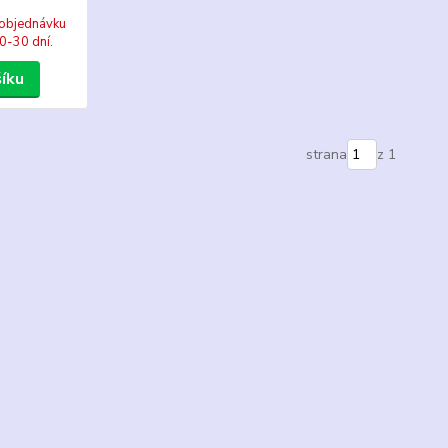
objednávku
0-30 dní.
šíku
strana
z 1