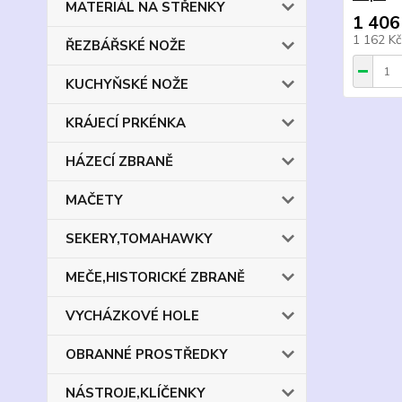
MATERIÁL NA STŘENKY
1 406
1 162 K
ŘEZBÁŘSKÉ NOŽE
KUCHYŇSKÉ NOŽE
KRÁJECÍ PRKÉNKA
HÁZECÍ ZBRANĚ
MAČETY
SEKERY,TOMAHAWKY
MEČE,HISTORICKÉ ZBRANĚ
VYCHÁZKOVÉ HOLE
OBRANNÉ PROSTŘEDKY
NÁSTROJE,KLÍČENKY