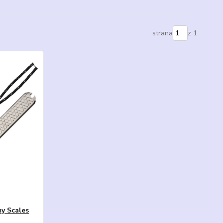
strana
z 1
y Scales