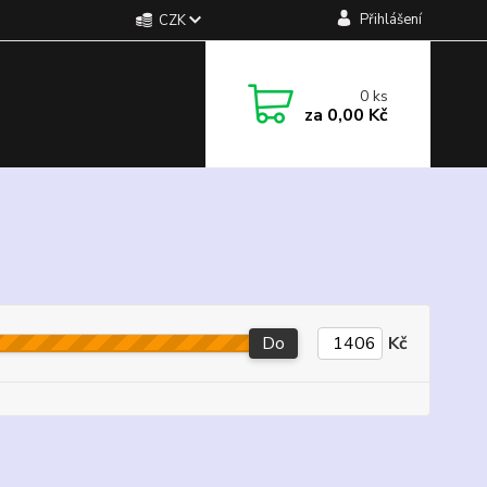
Přihlášení
CZK
0
ks
za
0,00 Kč
Do
Kč