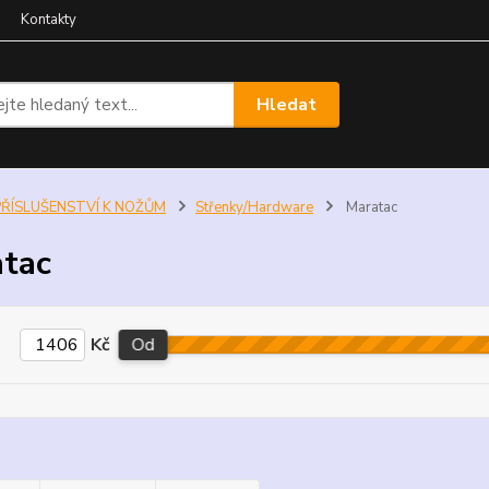
Kontakty
Hledat
PŘÍSLUŠENSTVÍ K NOŽŮM
Střenky/Hardware
Maratac
tac
Kč
Od