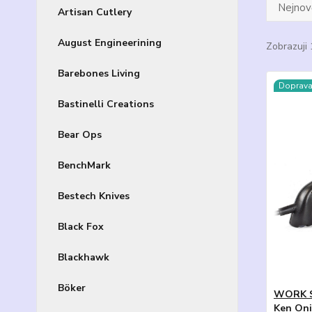
Nejnově
Artisan Cutlery
August Engineerining
Zobrazuji 
Barebones Living
Doprav
Bastinelli Creations
Bear Ops
BenchMark
Bestech Knives
Black Fox
Blackhawk
Böker
WORK S
Ken Oni