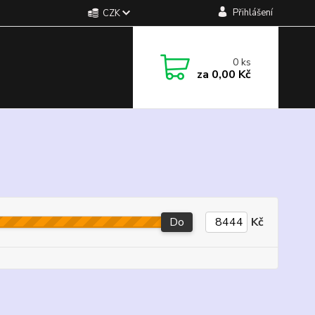
Přihlášení
CZK
0
ks
za
0,00 Kč
Do
Kč