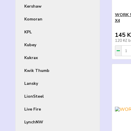
Kershaw
WORK S
Komoran
X4
KPL
145 K
120 Kč
b
Kubey
Kukrax
Kwik Thumb
Lansky
LionSteel
Live Fire
LynchNW