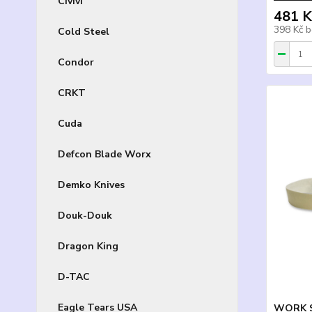
Civivi
481 K
398 Kč
b
Cold Steel
Condor
CRKT
Cuda
Defcon Blade Worx
Demko Knives
Douk-Douk
Dragon King
D-TAC
Eagle Tears USA
WORK S