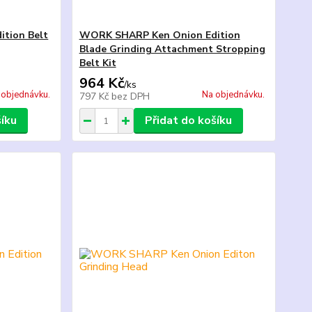
tion Belt
WORK SHARP Ken Onion Edition
Blade Grinding Attachment Stropping
Belt Kit
964 Kč
/
ks
 objednávku.
Na objednávku.
797 Kč
bez DPH
šíku
Přidat do košíku