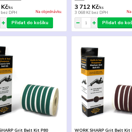
 Kč
3 712 Kč
/
ks
/
ks
Na objednávku.
Na
č
bez DPH
3 068 Kč
bez DPH
Přidat do košíku
Přidat do ko
ARP Grit Belt Kit P80
WORK SHARP Grit Belt Kit