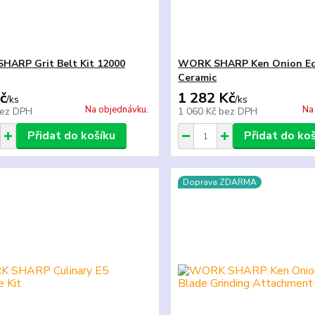
ARP Grit Belt Kit 12000
WORK SHARP Ken Onion Edi
Ceramic
č
1 282 Kč
/
ks
/
ks
Na objednávku.
Na
ez DPH
1 060 Kč
bez DPH
Přidat do košíku
Přidat do ko
Doprava ZDARMA