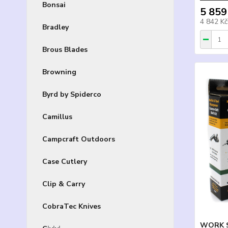
Bonsai
5 859
4 842 K
Bradley
Brous Blades
Browning
Byrd by Spiderco
Camillus
Campcraft Outdoors
Case Cutlery
Clip & Carry
CobraTec Knives
WORK SH