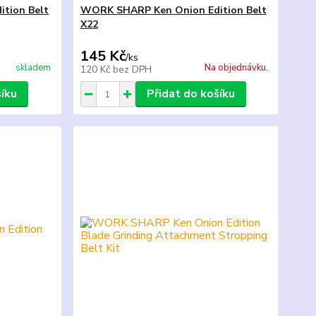
tion Belt
WORK SHARP Ken Onion Edition Belt
X22
145 Kč
/
ks
skladem
Na objednávku.
120 Kč
bez DPH
šíku
Přidat do košíku