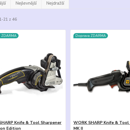
jší
Nejlevnější
Nejdražší
1-21 z 46
a ZDARMA
Doprava ZDARMA
HARP Knife & Tool Sharpener
WORK SHARP Knife & Tool 
on Edition
MK II