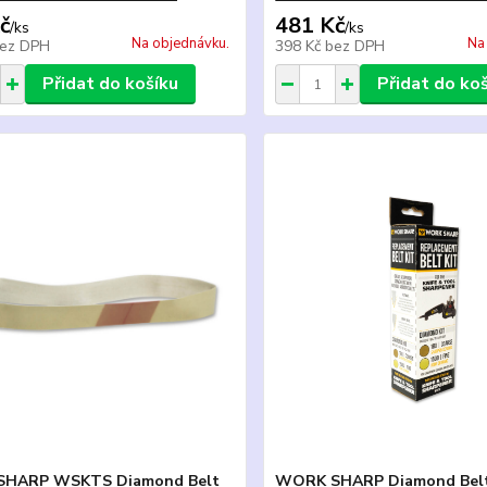
č
481 Kč
/
ks
/
ks
Na objednávku.
Na
ez DPH
398 Kč
bez DPH
Přidat do košíku
Přidat do ko
HARP WSKTS Diamond Belt
WORK SHARP Diamond Belt 