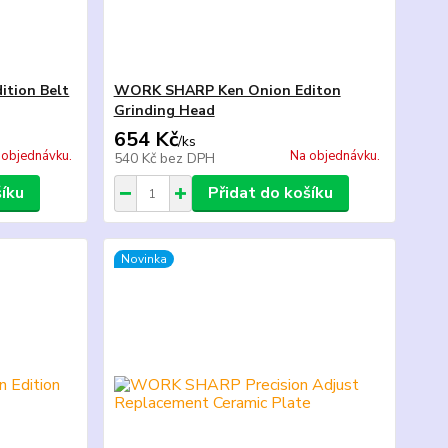
tion Belt
WORK SHARP Ken Onion Editon
Grinding Head
654 Kč
/
ks
 objednávku.
Na objednávku.
540 Kč
bez DPH
šíku
Přidat do košíku
Novinka