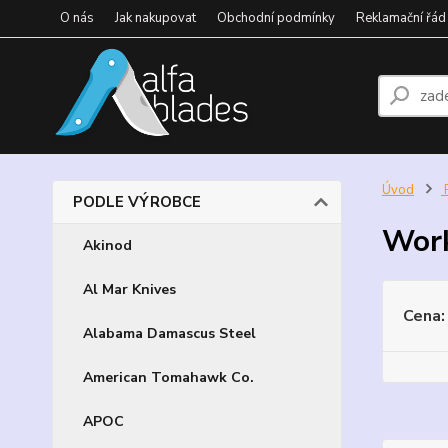
O nás
Jak nakupovat
Obchodní podmínky
Reklamační řád
Úvod
PODLE VÝROBCE
Wor
Akinod
Al Mar Knives
Cena:
Alabama Damascus Steel
American Tomahawk Co.
APOC