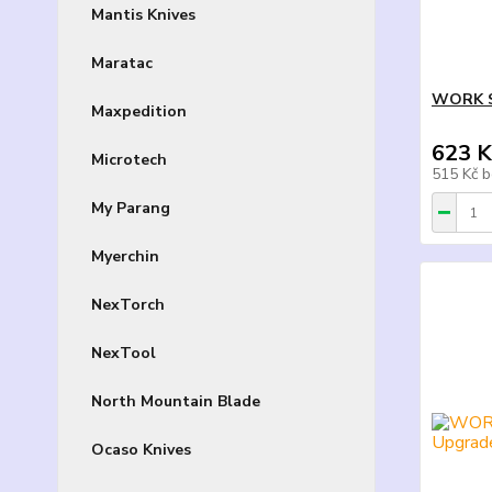
Mantis Knives
Maratac
WORK SH
Maxpedition
623 K
Microtech
515 Kč
b
My Parang
Myerchin
NexTorch
NexTool
North Mountain Blade
Ocaso Knives