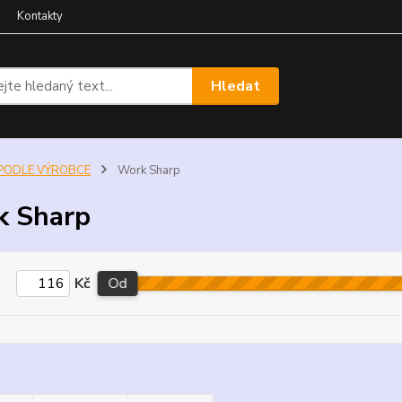
Kontakty
Hledat
PODLE VÝROBCE
Work Sharp
k Sharp
Kč
Od