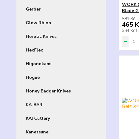
WORK S
Gerber
Blade G
581 Kč
Glow Rhino
465 K
384 Kč
b
Heretic Knives
HexFlex
Higonokami
Hogue
Honey Badger Knives
KA-BAR
KAI Cutlery
Kanetsune