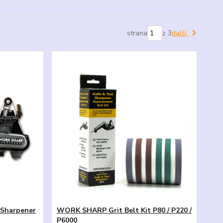
strana
z 3
další
Sharpener
WORK SHARP Grit Belt Kit P80 / P220 /
P6000