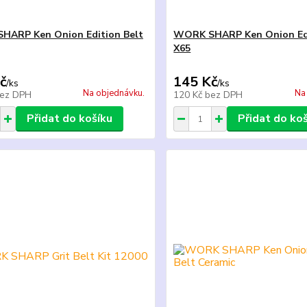
HARP Ken Onion Edition Belt
WORK SHARP Ken Onion Edi
X65
č
145 Kč
/
ks
/
ks
Na objednávku.
Na
ez DPH
120 Kč
bez DPH
Přidat do košíku
Přidat do ko