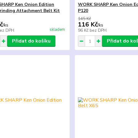
HARP Ken Onion Edition
WORK SHARP Ken Onion Edi
rinding Attachment Belt Kit
P120
145 Kč
č
116 Kč
/
ks
/
ks
skladem
ez DPH
96 Kč
bez DPH
Přidat do košíku
Přidat do ko