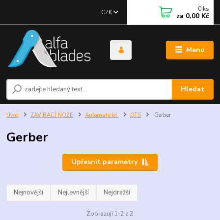
0
ks
CZK
za
0,00 Kč
Menu
Hledat
Úvod
ZAVÍRACÍ NOŽE
Automatické
OTS
Gerber
Gerber
Upřesnit parametry
Nejnovější
Nejlevnější
Nejdražší
Zobrazuji 1-2 z 2