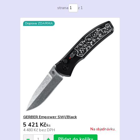
strana
z 1
Doprava ZDARMA
GERBER Empower SW|/Black
5 421 Kč
/
ks
Na objednávku.
4 480 Kč
bez DPH
Přidat do košíku