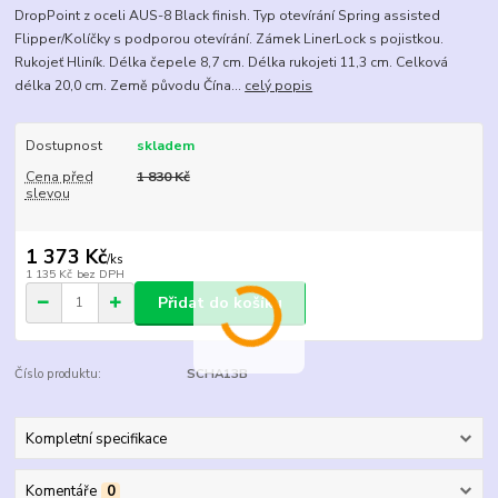
DropPoint z oceli AUS-8 Black finish. Typ otevírání Spring assisted
Flipper/Kolíčky s podporou otevírání. Zámek LinerLock s pojistkou.
Rukojeť Hliník. Délka čepele 8,7 cm. Délka rukojeti 11,3 cm. Celková
délka 20,0 cm. Země původu Čína...
celý popis
Dostupnost
skladem
Cena před
1 830 Kč
slevou
1 373 Kč
/
ks
1 135 Kč
bez DPH
Přidat do košíku
Číslo produktu:
SCHA13B
Kompletní specifikace
Komentáře
0