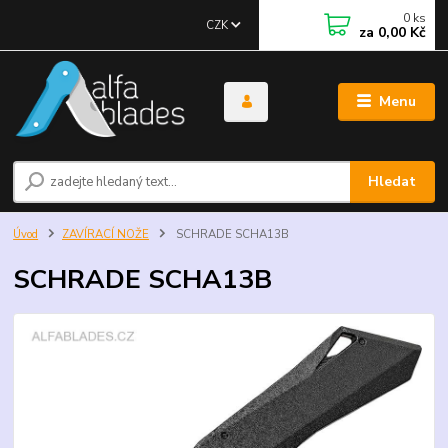
0
ks
CZK
za
0,00 Kč
Menu
Hledat
Úvod
ZAVÍRACÍ NOŽE
SCHRADE SCHA13B
SCHRADE SCHA13B